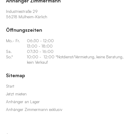
Anhänger Zimmermann
Industriestraße 29
56218 Mülheim-Kärlich
Öffnungszeiten
Mo.- Fr.
06:30 - 12:00
13:00 - 18:00
Sa.
07:30 - 16:00
So.*
10:00 - 12:00 *Notdienst/Vermietung, keine Beratung,
kein Verkauf
Sitemap
Start
Jetzt mieten
Anhänger an Lager
Anhänger Zimmermann exklusiv