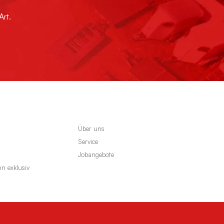
Art.
Über uns
Service
Jobangebote
 exklusiv