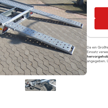
Da ein Großte
Einsatz verwe
hervorgeho
angegeben. Üb