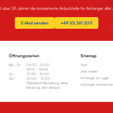
t über 35 Jahren die kompetente Anlaufstelle für Anhänger aller 
E-Mail senden
+49 (0) 261 2011
Öffnungszeiten
Sitemap
Mo.- Fr.
06:30 - 12:00
Start
13:00 - 18:00
Jetzt mieten
Sa.
07:30 - 16:00
Anhänger an Lager
So.*
10:00 - 12:00
*Notdienst/Vermietung, keine
Anhänger Zimmermann
Beratung, kein Verkauf